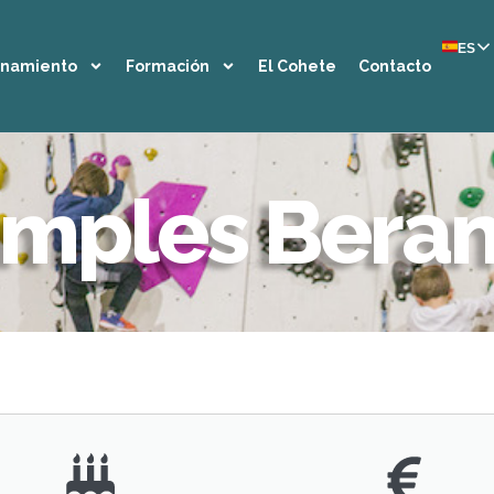
ES
enamiento
Formación
El Cohete
Contacto
mples Bera