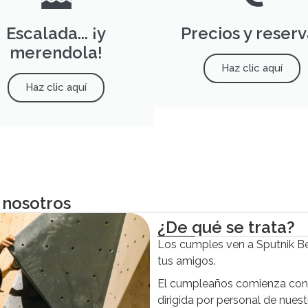
Escalada... ¡y
Precios y reserv
merendola!
Haz clic aquí
Haz clic aquí
 nosotros
¿De qué se trata?
Los cumples ven a Sputnik Be
tus amigos.
El cumpleaños comienza co
dirigida por personal de nuest