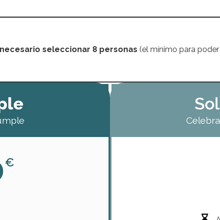
 necesario seleccionar 8 personas
(el mínimo para poder 
ple
Sol
umple
Celebra
0
€
A