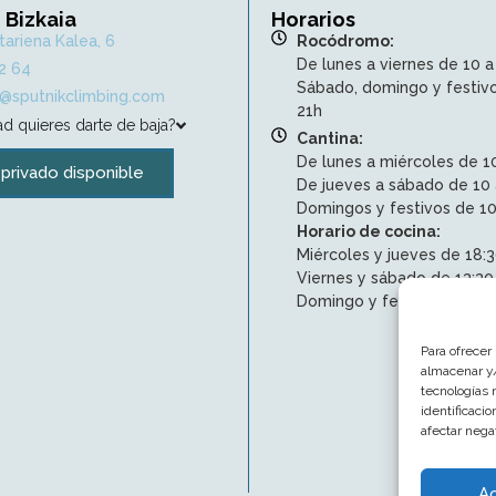
 Bizkaia
Horarios
ariena Kalea, 6
Rocódromo:
De lunes a viernes de 10 a
2 64‬
Sábado, domingo y festivo
@sputnikclimbing.com
21h
d quieres darte de baja?
Cantina:
De lunes a miércoles de 10
 privado disponible
De jueves a sábado de 10 
Domingos y festivos de 10
Horario de cocina:
Miércoles y jueves de 18:3
Viernes y sábado de 13:30 
Domingo y festivos de 12:3
Para ofrecer
almacenar y/
tecnologías 
identificaci
afectar nega
A