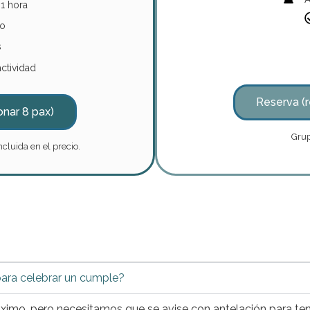
 1 hora
do
s
ctividad
Reserva (r
onar 8 pax)
Grup
cluida en el precio.
ara celebrar un cumple?
imo, pero necesitamos que se avise con antelación para tene