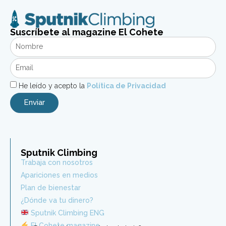
Suscríbete al magazine El Cohete
He leído y acepto la
Política de Privacidad
Enviar
Sputnik Climbing
Trabaja con nosotros
Apariciones en medios
Plan de bienestar
¿Dónde va tu dinero?
Sputnik Climbing ENG
El Cohete magazine