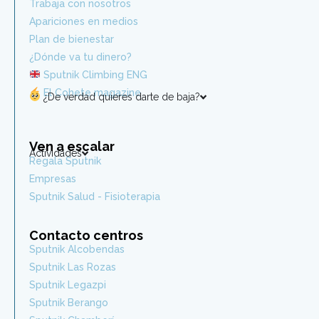
Trabaja con nosotros
Apariciones en medios
Plan de bienestar
¿Dónde va tu dinero?
Sputnik Climbing ENG
El Cohete magazine
¿De verdad quieres darte de baja?
Ven a escalar
Actividades
Regala Sputnik
Empresas
Sputnik Salud - Fisioterapia
Contacto centros
Sputnik Alcobendas
Sputnik Las Rozas
Sputnik Legazpi
Sputnik Berango