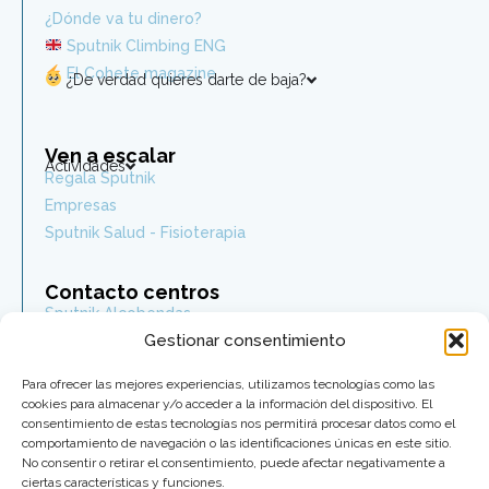
¿Dónde va tu dinero?
Sputnik Climbing ENG
El Cohete magazine
¿De verdad quieres darte de baja?
Ven a escalar
Actividades
Regala Sputnik
Empresas
Sputnik Salud - Fisioterapia
Contacto centros
Sputnik Alcobendas
Gestionar consentimiento
Sputnik Las Rozas
Sputnik Legazpi
Para ofrecer las mejores experiencias, utilizamos tecnologías como las
Sputnik Berango
cookies para almacenar y/o acceder a la información del dispositivo. El
Sputnik Chamberí
consentimiento de estas tecnologías nos permitirá procesar datos como el
comportamiento de navegación o las identificaciones únicas en este sitio.
Sputnik Guindalera
No consentir o retirar el consentimiento, puede afectar negativamente a
Sputnik Asturias
ciertas características y funciones.