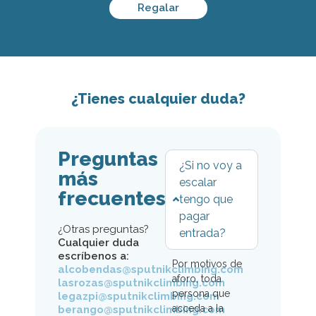
Regalar
¿Tienes cualquier duda?
Preguntas
¿Si no voy a
más
escalar
frecuentes
tengo que
pagar
¿Otras preguntas?
entrada?
Cualquier duda
escríbenos a:
Por motivos de
alcobendas@sputnikclimbing.com
aforo, toda
lasrozas@sputnikclimbing.com
persona que
legazpi@sputnikclimbing.com
acceda a la
berango@sputnikclimbing.com