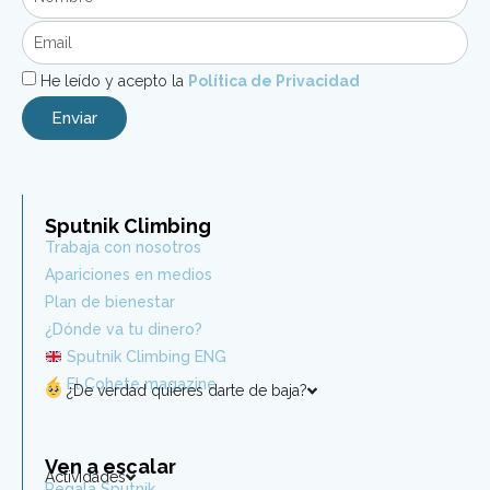
He leído y acepto la
Política de Privacidad
Enviar
Sputnik Climbing
Trabaja con nosotros
Apariciones en medios
Plan de bienestar
¿Dónde va tu dinero?
Sputnik Climbing ENG
El Cohete magazine
¿De verdad quieres darte de baja?
Ven a escalar
Actividades
Regala Sputnik