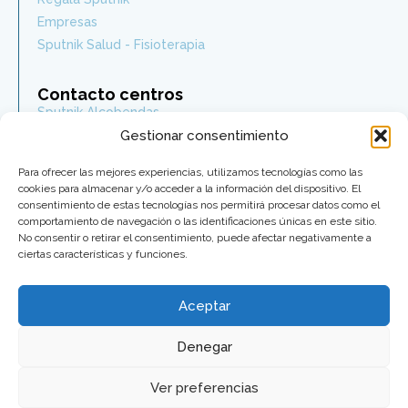
Empresas
Sputnik Salud - Fisioterapia
Contacto centros
Sputnik Alcobendas
Gestionar consentimiento
Sputnik Las Rozas
Sputnik Legazpi
Para ofrecer las mejores experiencias, utilizamos tecnologías como las
Sputnik Berango
cookies para almacenar y/o acceder a la información del dispositivo. El
Sputnik Chamberí
consentimiento de estas tecnologías nos permitirá procesar datos como el
comportamiento de navegación o las identificaciones únicas en este sitio.
Sputnik Guindalera
No consentir o retirar el consentimiento, puede afectar negativamente a
Sputnik Asturias
ciertas características y funciones.
Síguenos
Aceptar
Denegar
2026 © - All rights reserved
Ver preferencias
Aviso legal y Política de privacidad