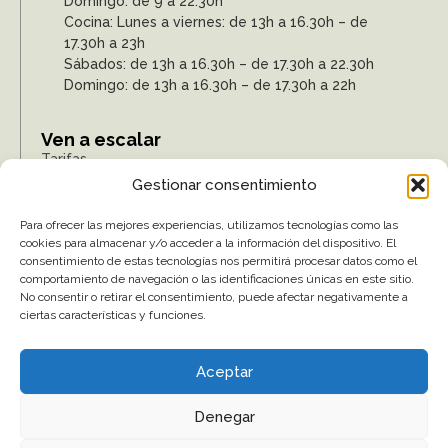
Domingo: de 9 a 22:30h
Cocina: Lunes a viernes: de 13h a 16.30h – de
17.30h a 23h
Sábados: de 13h a 16.30h – de 17.30h a 22.30h
Domingo: de 13h a 16.30h – de 17.30h a 22h
Ven a escalar
Tarifas
Gestionar consentimiento
Actividades
Regala Sputnik
Para ofrecer las mejores experiencias, utilizamos tecnologías como las
Sputnik Salud
cookies para almacenar y/o acceder a la información del dispositivo. El
Empresas
consentimiento de estas tecnologías nos permitirá procesar datos como el
comportamiento de navegación o las identificaciones únicas en este sitio.
Trabaja con nosotros
No consentir o retirar el consentimiento, puede afectar negativamente a
Apariciones en medios
ciertas características y funciones.
Síguenos
Aceptar
Denegar
2026 © - All rights reserved