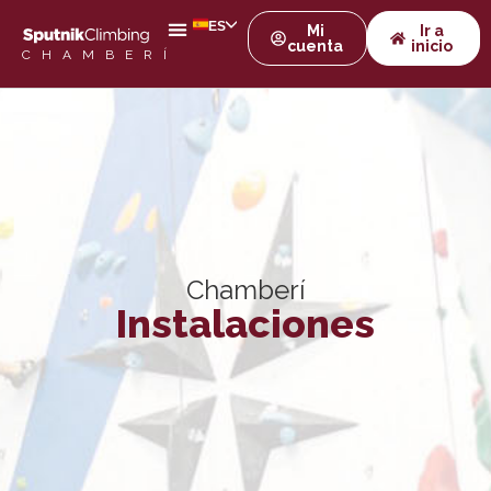
ES
Mi
Ir a
cuenta
inicio
CHAMBERÍ
Chamberí
Instalaciones