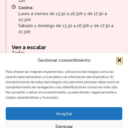
22h
Cocina:
Lunes a viernes de 13:30 a 16:30h y de 17:30 a
22:30h
Sábado y domingo de 13.30 a 16:30h y de 17:30 a
21:30h
Ven a escalar
Tarifas
Gestionar consentimiento
Actividades
Regala Sputnik
Para ofrecer las mejores experiencias, utilizamos tecnologías como las
Sputnik Salud
cookies para almacenar y/o acceder a la información del dispositivo. El
Empresas
consentimiento de estas tecnologías nos permitirá procesar datos como el
comportamiento de navegación o las identificaciones únicas en este sitio.
Trabaja con nosotros
No consentir o retirar el consentimiento, puede afectar negativamente a
Apariciones en medios
ciertas características y funciones.
Síguenos
Aceptar
Denegar