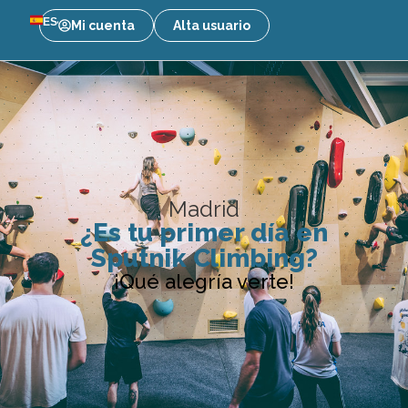
ES
Mi cuenta
Alta usuario
Madrid
¿Es tu primer día en
Sputnik Climbing?
¡Qué alegría verte!