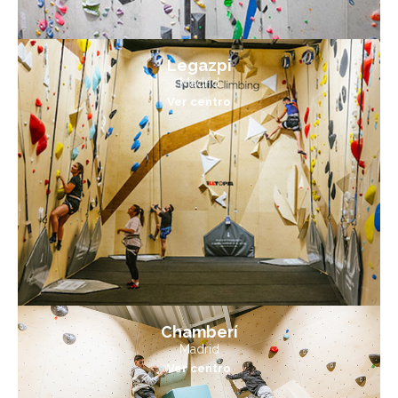
Legazpi
Madrid
Ver centro
Chamberí
Madrid
Ver centro